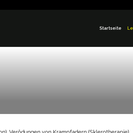
Main
Navigation
Startseite
Le
n), Verödungen von Krampfadern (Sklerotherapie).